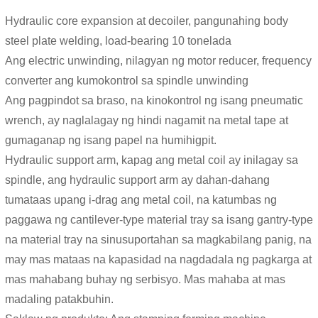
Hydraulic core expansion at decoiler, pangunahing body
steel plate welding, load-bearing 10 tonelada
Ang electric unwinding, nilagyan ng motor reducer, frequency
converter ang kumokontrol sa spindle unwinding
Ang pagpindot sa braso, na kinokontrol ng isang pneumatic
wrench, ay naglalagay ng hindi nagamit na metal tape at
gumaganap ng isang papel na humihigpit.
Hydraulic support arm, kapag ang metal coil ay inilagay sa
spindle, ang hydraulic support arm ay dahan-dahang
tumataas upang i-drag ang metal coil, na katumbas ng
paggawa ng cantilever-type material tray sa isang gantry-type
na material tray na sinusuportahan sa magkabilang panig, na
may mas mataas na kapasidad na nagdadala ng pagkarga at
mas mahabang buhay ng serbisyo. Mas mahaba at mas
madaling patakbuhin.