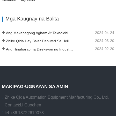
Mga Kaugnay na Balita
2024-04-24
Ang Makabagong Agham At Teknolohiya ng China ay Nag-iniksyon ng Bagong Kasiglahan Sa Tradisyunal na Agrikultura
2024-03-20
Zhike Qida Hay Baler Debuted Sa Heilongjiang Agricultural Machinery Exhibition
2024-02-20
Ang Hinaharap na Direksyon ng Industriya ng Infrastruktura ng China
MAKIPAG-UGNAYAN SA AMIN
Zhike Qida Automation Equipment Manfacturing Co., Ltd.
Contact:
Li Guochen
tel:
+86 13722619073