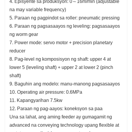
4. Episyente sa produksyon: 0～16m/min (adjustable
na may variable frequency)
5. Paraan ng pagpindot sa roller: pneumatic pressing
6. Paraan ng pagsasaayos ng leveling: pagsasaayos
ng worm gear
7. Power mode: servo motor + precision planetary
reducer
8. Pag-level ng komposisyon ng shaft: upper 4 at
lower 5 (leveling shaft) + upper 2 at lower 2 (pinch
shaft)
9. Baguhin ang modelo: manu-manong pagsasaayos
10. Operating air pressure: 0.6MPa
11. Kapangyarihan 7.5kw
12. Paraan ng pag-aayos: koneksyon sa paa
Una sa lahat, ang aming feeder ay gumagamit ng
advanced na conveying technology upang flexible at