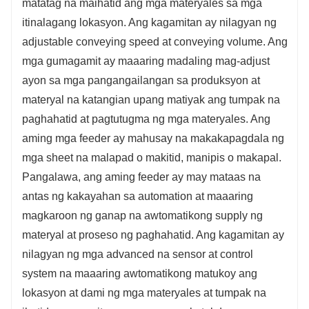
matatag na maihatid ang mga materyales sa mga
itinalagang lokasyon. Ang kagamitan ay nilagyan ng
adjustable conveying speed at conveying volume. Ang
mga gumagamit ay maaaring madaling mag-adjust
ayon sa mga pangangailangan sa produksyon at
materyal na katangian upang matiyak ang tumpak na
paghahatid at pagtutugma ng mga materyales. Ang
aming mga feeder ay mahusay na makakapagdala ng
mga sheet na malapad o makitid, manipis o makapal.
Pangalawa, ang aming feeder ay may mataas na
antas ng kakayahan sa automation at maaaring
magkaroon ng ganap na awtomatikong supply ng
materyal at proseso ng paghahatid. Ang kagamitan ay
nilagyan ng mga advanced na sensor at control
system na maaaring awtomatikong matukoy ang
lokasyon at dami ng mga materyales at tumpak na