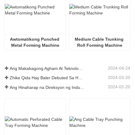
Awtomatikong Punched 
Medium Cable Trunking 
Metal Forming Machine
Roll Forming Machine
2024-04-24
Ang Makabagong Agham At Teknolohiya ng China ay Nag-iniksyon ng Bagong Kasiglahan Sa Tradisyunal na Agrikultura
2024-03-20
Zhike Qida Hay Baler Debuted Sa Heilongjiang Agricultural Machinery Exhibition
2024-02-20
Ang Hinaharap na Direksyon ng Industriya ng Infrastruktura ng China