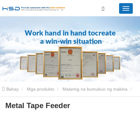
Bahay
Mga produkto
Malamig na bumubuo ng makina
Metal Tape Feeder
Feeder machine
Metal tape feeder