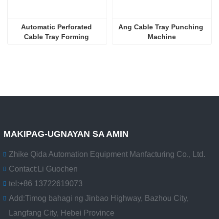
Automatic Perforated 
Ang Cable Tray Punching 
Cable Tray Forming 
Machine
Machine
MAKIPAG-UGNAYAN SA AMIN
Zhike Qida Automation Equipment Manfacturing Co., Ltd.
Contact:
Li Guochen
tel:
+86 13722619073
Add:
Timog bahagi ng Jinbao Highway, Bazhou City,
Langfang City, Hebei Province