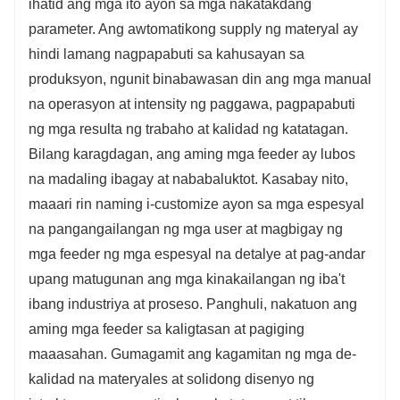
ihatid ang mga ito ayon sa mga nakatakdang
parameter. Ang awtomatikong supply ng materyal ay
hindi lamang nagpapabuti sa kahusayan sa
produksyon, ngunit binabawasan din ang mga manual
na operasyon at intensity ng paggawa, pagpapabuti
ng mga resulta ng trabaho at kalidad ng katatagan.
Bilang karagdagan, ang aming mga feeder ay lubos
na madaling ibagay at nababaluktot. Kasabay nito,
maaari rin naming i-customize ayon sa mga espesyal
na pangangailangan ng mga user at magbigay ng
mga feeder ng mga espesyal na detalye at pag-andar
upang matugunan ang mga kinakailangan ng iba't
ibang industriya at proseso. Panghuli, nakatuon ang
aming mga feeder sa kaligtasan at pagiging
maaasahan. Gumagamit ang kagamitan ng mga de-
kalidad na materyales at solidong disenyo ng